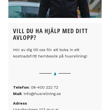
VILL DU HA HJÄLP MED DITT
AVLOPP?
Hör av dig till oss för att boka in ett
kostnadsfritt hembesök på husrelining!
Telefon
:
08-400 222 72
Mail
:
info@husrelining.se
Adress
Ursviksvägen 127 Hus H,