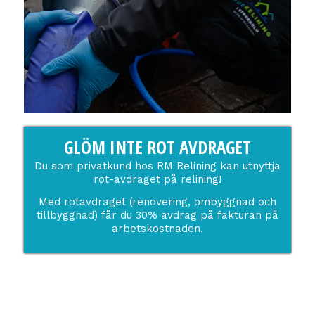
GLÖM INTE ROT AVDRAGET
Du som privatkund hos RM Relining kan utnyttja
rot-avdraget på relining!
Med rotavdraget (renovering, ombyggnad och
tillbyggnad) får du 30% avdrag på fakturan på
arbetskostnaden.