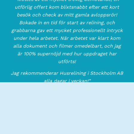
utförlig offert kom blixtsnabbt efter ett kort
besök och check av mitt gamla avloppsrör!
Bokade in en tid för start av relining, och
grabbarna gav ett mycket professionellt intryck
under hela arbetet.
När arbetet var klart kom
alla dokument och filmer omedelbart, och jag
är 100% supernöjd med hur uppdraget har
utförts!
Jag rekommenderar Husrelining i Stockholm AB
alla dagar i veckan!”
Johan Anders Tommy E
Skrev om Husrelining i Stockholm AB på Reco