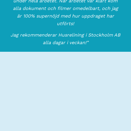
under hela arbetet.
När arbetet var klart kom
alla dokument och filmer omedelbart, och jag
är 100% supernöjd med hur uppdraget har
utförts!
Jag rekommenderar Husrelining i Stockholm AB
alla dagar i veckan!”
Johan Anders Tommy E
Skrev om Husrelining i Stockholm AB på Reco