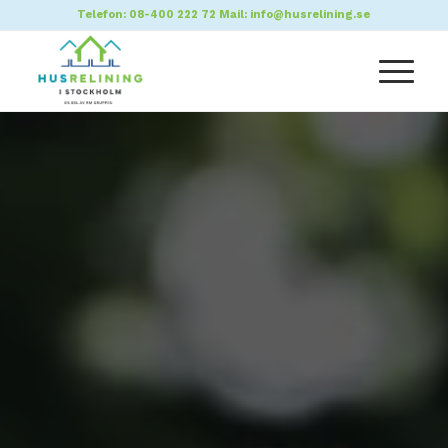
Telefon:
08-400 222 72
Mail:
info@husrelining.se