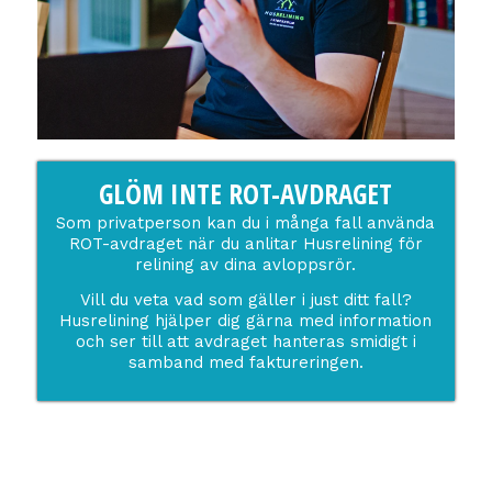
GLÖM INTE ROT-AVDRAGET
Som privatperson kan du i många fall använda
ROT-avdraget när du anlitar Husrelining för
relining av dina avloppsrör.
Vill du veta vad som gäller i just ditt fall?
Husrelining hjälper dig gärna med information
och ser till att avdraget hanteras smidigt i
samband med faktureringen.