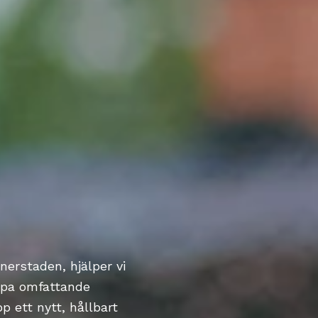
nnerstaden, hjälper vi
ippa omfattande
p ett nytt, hållbart